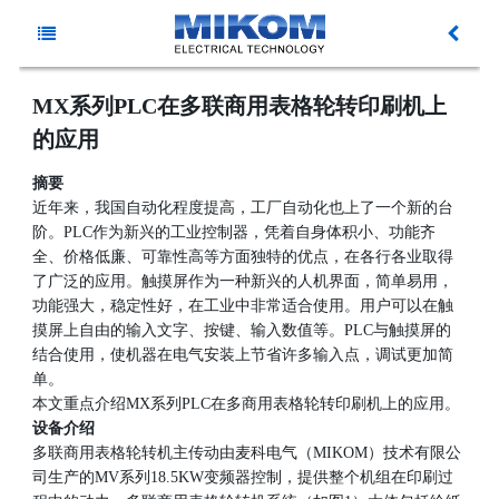
主
新
菜
MX系列PLC在多联商用表格轮转印刷机上
的应用
闻
产
单
摘要
动
品
资
近年来，我国自动化程度提高，工厂自动化也上了一个新的台
阶。PLC作为新兴的工业控制器，凭着自身体积小、功能齐
全、价格低廉、可靠性高等方面独特的优点，在各行各业取得
态
中
料
解
了广泛的应用。触摸屏作为一种新兴的人机界面，简单易用，
功能强大，稳定性好，在工业中非常适合使用。用户可以在触
心
下
决
服
摸屏上自由的输入文字、按键、输入数值等。PLC与触摸屏的
结合使用，使机器在电气安装上节省许多输入点，调试更加简
载
方
务
关
单。
本文重点介绍MX系列PLC在多商用表格轮转印刷机上的应用。
案
与
于
设备介绍
多联商用表格轮转机主传动由麦科电气（MIKOM）技术有限公
司生产的MV系列18.5KW变频器控制，提供整个机组在印刷过
支
麦