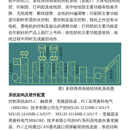
程中的动力。多联商用表格轮转机系统（如图1）大体包括给纸
部、印刷部、打码部及收纸部。其中给纸部主要功能有纸卷升
持
科
降、无纸报警、断纸报警、走纸的纠偏调整；印刷部主要功能
是印刷时所需的水控制、墨控制及版压控制，除此之外还有水
电
电机、墨电机的控制及版位的调整功能；打码部的主要功能是
在印刷好的产品上面打上号码；收纸部的主要功能是收纸，收
纸过程中同时完成裁切动作。
气
图1 多联商用表格轮转机系统图
系统架构及硬件配置
控制系统由PLC、触摸屏、变频器组成，PLC采用麦科电气
（MIKOM）技术有限公司生产的MX2H-3232MR-CAN1个、
MX1H-2416MR-CAN3个、MX1H-1614MR-CAN1个；变频器采
用麦科电气MIKOM）技术有限公司的MV系列高性能矢量变频
器。PLC之间通过CAN通讯接口用屏蔽双绞线连接，系统结构